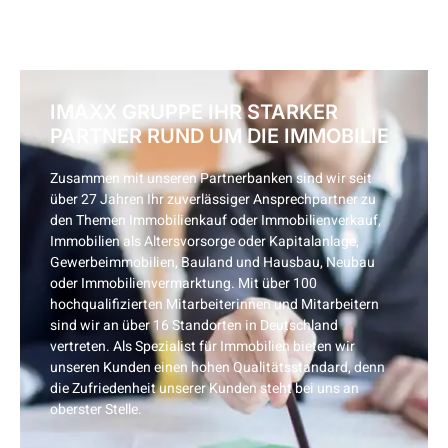
IMAXX GRUPPE IHR STARKER
PARTNER RUND UM DIE IMMOBILIE
Zusammen mit unseren Partnerbanken sind wir seit
über 27 Jahren Ihr zuverlässiger Ansprechpartner zu
den Themen Immobilienkauf oder Immobilienverkauf,
Immobilien als Altersvorsorge oder Kapitalanlage,
Gewerbeimmobilien, Bauland und Hausbau, Neubau
oder Immobilienvermarktung. Mit über 100
hochqualifizierten Mitarbeiterinnen und Mitarbeitern
sind wir an über 16 Standorten in Deutschland
vertreten. Als Spezialist für Immobilien bieten wir
unseren Kunden einen hohen Qualitätsstandard, denn
die Zufriedenheit unserer Kunden steht bei uns an
oberster Stelle.